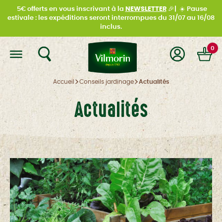
5€ offerts en vous inscrivant à la
NEWSLETTER
🎉|
☀️
Pause
estivale : les expéditions seront interrompues du
31/07 au 16/08
inclus.
0
Accueil
Conseils jardinage
Actualités
Actualités