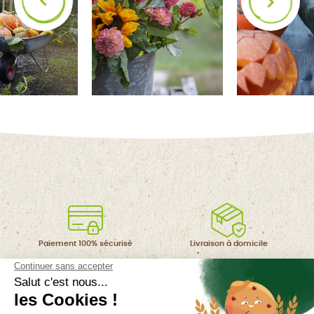
Paiement 100%
sécurisé
Livraison à
domicile
Un support à
votre écoute
Grainetier
depuis 1743