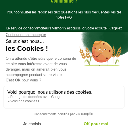
commande ?
Pour consulter les réponses aux questions les plus fréquentes, visitez
notre FAQ
.
Le service consommateurs Vilmorin est aussi à votre écoute !
Cliquez
ici
pour nous contacter.
On se retrouve sur les
réseaux sociaux
?
Liens utiles
Plan du site
Politique de données personnelles
Mentions légales et CGU
Groupe Limagrain
Site Vilmorin Mikado
Ce site est hébergé dans un green data center en France
Création acti