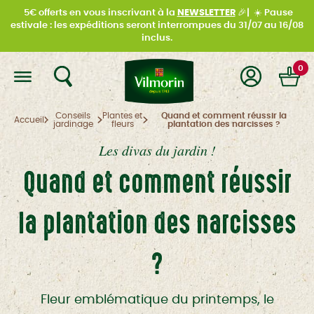
5€ offerts en vous inscrivant à la
NEWSLETTER
🎉|
☀️
Pause
estivale : les expéditions seront interrompues du
31/07 au 16/08
inclus.
0
Conseils
Plantes et
Quand et comment réussir la
Accueil
jardinage
fleurs
plantation des narcisses ?
Les divas du jardin !
Quand et comment réussir
la plantation des narcisses
?
Fleur emblématique du printemps, le