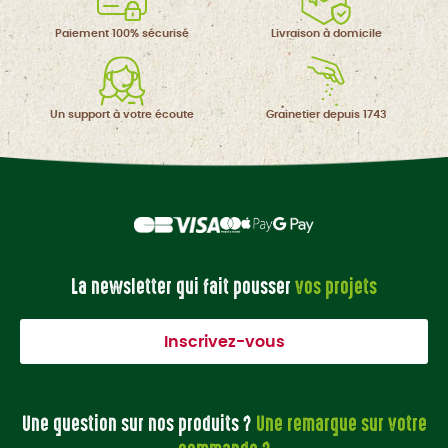
Paiement 100%
sécurisé
Livraison à
domicile
Un support à
votre écoute
Grainetier
depuis 1743
La newsletter qui fait pousser
vos projets
Inscrivez-vous
Une question sur nos produits ?
Une remarque sur votre