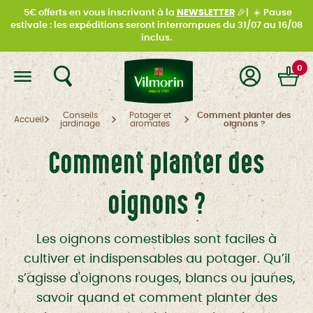
5€ offerts en vous inscrivant à la
NEWSLETTER
🎉|
☀️
Pause
estivale : les expéditions seront interrompues du
31/07 au 16/08
inclus.
0
Conseils
Potager et
Comment planter des
Accueil
jardinage
aromates
oignons ?
Comment planter des
oignons ?
Les oignons comestibles sont faciles à
cultiver et indispensables au potager. Qu’il
s’agisse d'oignons rouges, blancs ou jaunes,
savoir quand et comment planter des