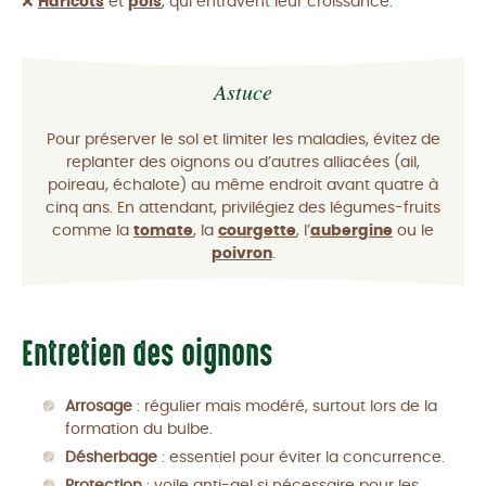
❌
Haricots
et
pois
, qui entravent leur croissance.
Astuce
Pour préserver le sol et limiter les maladies, évitez de
replanter des oignons ou d’autres alliacées (ail,
poireau, échalote) au même endroit avant quatre à
cinq ans. En attendant, privilégiez des légumes-fruits
comme la
tomate
, la
courgette
, l’
aubergine
ou le
poivron
.
Entretien des oignons
Arrosage
: régulier mais modéré, surtout lors de la
formation du bulbe.
Désherbage
: essentiel pour éviter la concurrence.
Protection
: voile anti-gel si nécessaire pour les