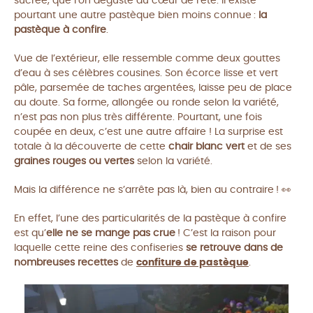
sucrée, que l’on déguste au cœur de l’été. Il existe
pourtant une autre pastèque bien moins connue :
la
pastèque à confire
.
Vue de l’extérieur, elle ressemble comme deux gouttes
d’eau à ses célèbres cousines. Son écorce lisse et vert
pâle, parsemée de taches argentées, laisse peu de place
au doute. Sa forme, allongée ou ronde selon la variété,
n’est pas non plus très différente. Pourtant, une fois
coupée en deux, c’est une autre affaire ! La surprise est
totale à la découverte de cette
chair blanc vert
et de ses
graines rouges ou vertes
selon la variété.
Mais la différence ne s’arrête pas là, bien au contraire !
👀
En effet, l’une des particularités de la pastèque à confire
est qu’
elle ne se mange pas crue
! C’est la raison pour
laquelle cette reine des confiseries
se retrouve dans de
nombreuses recettes
de
confiture de pastèque
.