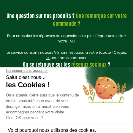
Une question sur nos produits ?
Une remarque sur votre
commande ?
Pour consulter les réponses aux questions les plus fréquentes, visitez
notre FAQ
.
Le service consommateurs Vilmorin est aussi à votre écoute !
Cliquez
ici
pour nous contacter.
On se retrouve sur les
réseaux sociaux
?
Liens utiles
Plan du site
Politique de données personnelles
Mentions légales et CGU
Groupe Limagrain
Site Vilmorin Mikado
Ce site est hébergé dans un green data center en France