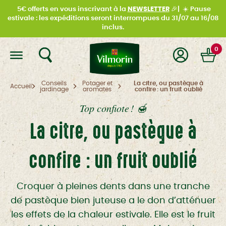
5€ offerts en vous inscrivant à la
NEWSLETTER
🎉|
☀️
Pause
estivale : les expéditions seront interrompues du
31/07 au 16/08
inclus.
0
Conseils
Potager et
La citre, ou pastèque à
Accueil
jardinage
aromates
confire : un fruit oublié
Top confiote ! 🍯
La citre, ou pastèque à
confire : un fruit oublié
Croquer à pleines dents dans une tranche
de pastèque bien juteuse a le don d’atténuer
les effets de la chaleur estivale. Elle est le fruit