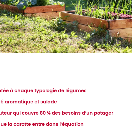
tée à chaque typologie de légumes
rré aromatique et salade
auteur qui couvre 80 % des besoins d’un potager
que la carotte entre dans l’équation