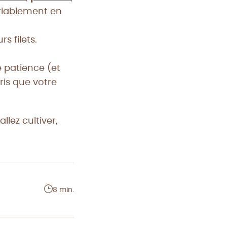
ariablement en
s filets.
 patience (et
ris que votre
lez cultiver,
8 min.