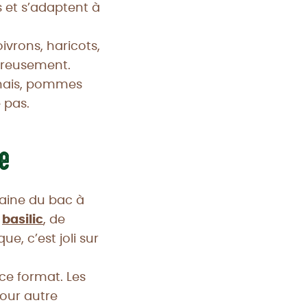
s et s’adaptent à
ivrons, haricots,
eureusement.
anais, pommes
 pas.
de
maine du bac à
e
basilic
, de
e, c’est joli sur
ce format. Les
pour autre