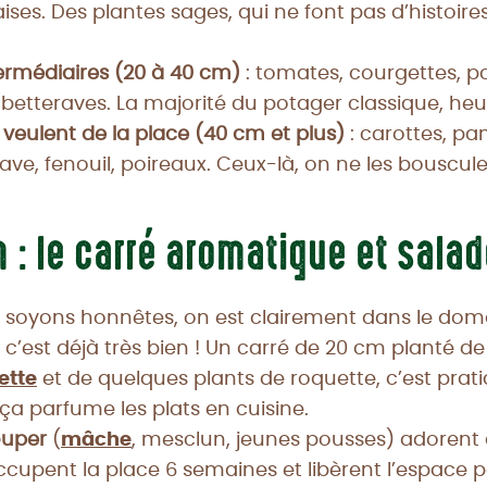
ises. Des plantes sages, qui ne font pas d’histoire
ermédiaires (20 à 40 cm)
: tomates, courgettes, po
 betteraves. La majorité du potager classique, h
veulent de la place (40 cm et plus)
: carottes, p
-rave, fenouil, poireaux. Ceux-là, on ne les bouscule
 : le carré aromatique et sala
, soyons honnêtes, on est clairement dans le do
 c’est déjà très bien ! Un carré de 20 cm planté d
ette
et de quelques plants de roquette, c’est pratiqu
 ça parfume les plats en cuisine.
ouper
(
mâche
, mesclun, jeunes pousses) adorent 
occupent la place 6 semaines et libèrent l’espace 