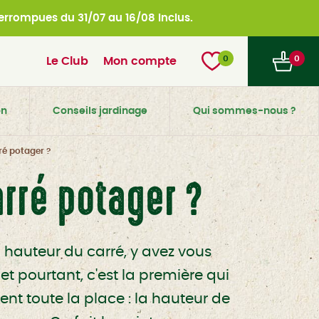
nterrompues du
31/07 au 16/08 inclus.
0
0
Le Club
Mon compte
on
Conseils jardinage
Qui sommes-nous ?
ré potager ?
arré potager ?
 hauteur du carré, y avez vous
et pourtant, c'est la première qui
ent toute la place : la hauteur de