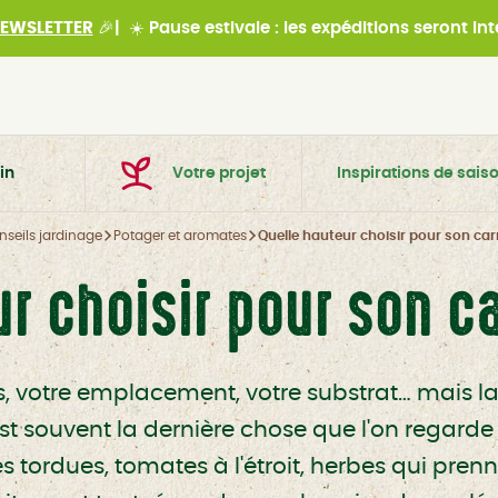
EWSLETTER
🎉|
☀️
Pause estivale : les expéditions seront i
in
Votre projet
Inspirations de sais
nseils jardinage
Potager et aromates
Quelle hauteur choisir pour son car
r choisir pour son c
, votre emplacement, votre substrat… mais la
st souvent la dernière chose que l'on regarde 
s tordues, tomates à l'étroit, herbes qui prenn