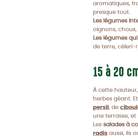
aromatiques, fra
presque tout.
Les légumes int
oignons, choux,
Les légumes qui 
de terre, céleri
15 à 20 cm
À cette hauteur
herbes géant. Et
persil
, de
ciboul
une terrasse, et
Les
salades à c
radis
aussi, ils 