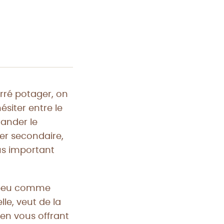
rré potager, on
siter entre le
mander le
er secondaire,
lus important
n peu comme
le, veut de la
, en vous offrant