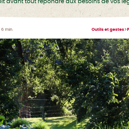
it avant tout répondre aux besoins de vos lég
 6 min.
Outils et gestes