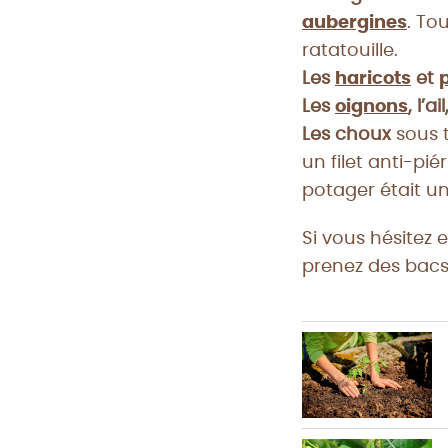
aubergines
. To
ratatouille.
Les
haricots
et
p
Les
oignons
, l’a
Les choux
sous t
un filet anti-pi
potager était un
Si vous hésitez 
prenez des bacs