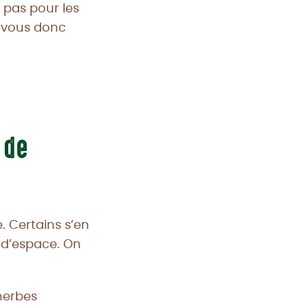
s pas pour les
z-vous donc
 de
. Certains s’en
 d’espace. On
 herbes