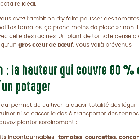
ocataire idéal.
vous avez l’ambition d’y faire pousser des tomates
petites tomates, ça prend moins de place » : non. La
avec celle des racines. Un plant de tomate cerise 
 qu’un
gros cœur de bœuf
. Vous voilà prévenus.
m : la hauteur qui couvre 80 %
’un potager
 qui permet de cultiver la quasi-totalité des légu
 ruiner ni se casser le dos à transporter des tonnes
ouvez planter sereinement :
its incontournables
:
tomates
,
courgettes
,
conco