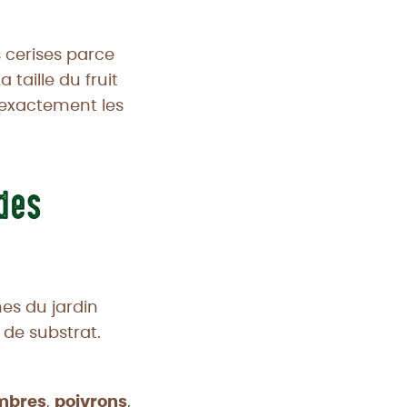
 cerises parce
 taille du fruit
a exactement les
 des
mes du jardin
 de substrat.
mbres
,
poivrons
,