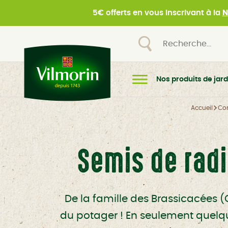
5€ offerts en vous inscrivant à la
N
Nos produits de jard
Accueil
Con
Semis de radi
De la famille des Brassicacées (C
du potager ! En seulement quelque