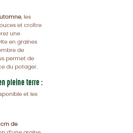
automne
, les
ouces et croître
érez une
vite en graines
’ombre de
ous permet de
ace du potager.
n pleine terre :
sponible et les
 cm de
son d’une graine