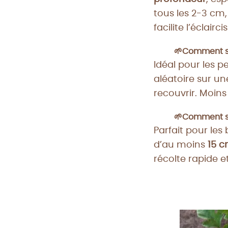
tous les 2-3 cm,
facilite l’éclairc
🌱Comment se
Idéal pour les p
aléatoire sur un
recouvrir. Moins
🌱Comment se
Parfait pour les 
d’au moins
15 
récolte rapide e