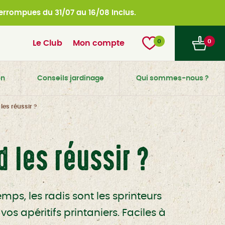
nterrompues du
31/07 au 16/08 inclus.
0
0
Le Club
Mon compte
on
Conseils jardinage
Qui sommes-nous ?
es réussir ?
 les réussir ?
mps, les radis sont les sprinteurs
s apéritifs printaniers. Faciles à