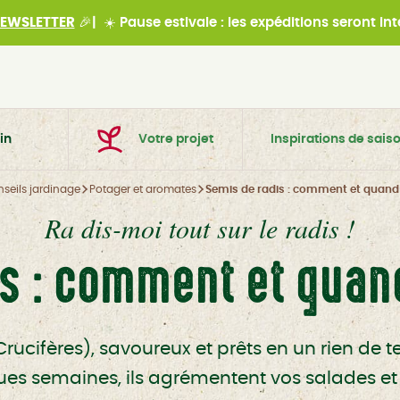
EWSLETTER
🎉|
☀️
Pause estivale : les expéditions seront i
in
Votre projet
Inspirations de sais
seils jardinage
Potager et aromates
Semis de radis : comment et quand l
Ra dis-moi tout sur le radis !
s : comment et quand
rucifères), savoureux et prêts en un rien de te
s semaines, ils agrémentent vos salades et vo