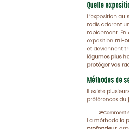
Quelle expositi
L’exposition au s
radis adorent 
rapidement. En é
exposition
mi-o
et deviennent t
légumes plus h
protéger vos rad
Méthodes de sem
Il existe plusie
préférences du j
🌱Comment se
La méthode la pl
profondeur
, es