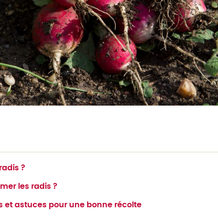
radis ?
er les radis ?
is et astuces pour une bonne récolte