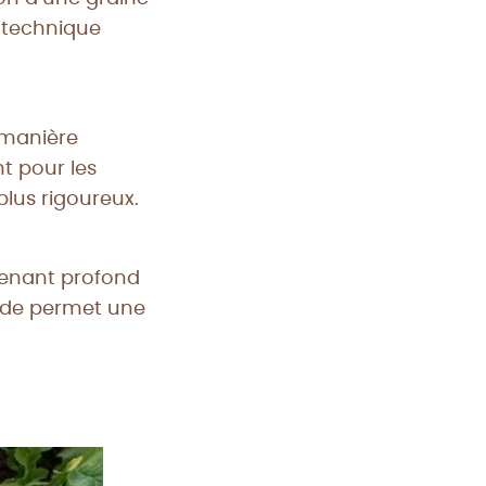
e technique
e manière
nt pour les
plus rigoureux.
ontenant profond
hode permet une