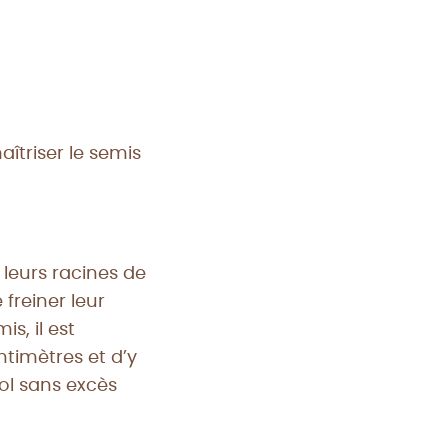
îtriser le semis
 leurs racines de
freiner leur
s, il est
ntimètres et d’y
sol sans excès