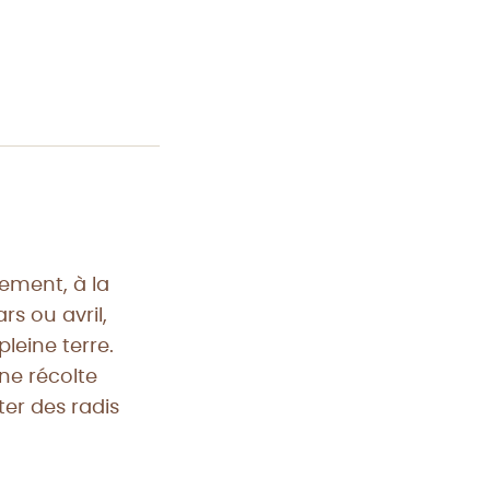
ement, à la
rs ou avril,
leine terre.
ne récolte
er des radis