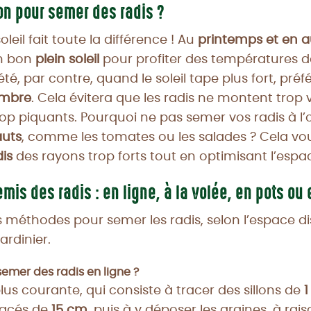
on pour semer des radis ?
oleil fait toute la différence ! Au
printemps et en 
un bon
plein soleil
pour profiter des températures d
té, par contre, quand le soleil tape plus fort, préf
mbre
. Cela évitera que les radis ne montent trop 
rop piquants. Pourquoi ne pas semer vos radis à l
auts
, comme les tomates ou les salades ? Cela v
is
des rayons trop forts tout en optimisant l’esp
is des radis : en ligne, à la volée, en pots ou e
urs méthodes pour semer les radis, selon l’espace di
ardinier.
mer des radis en ligne ?
us courante, qui consiste à tracer des sillons de
1
pacés de
15 cm
, puis à y déposer les graines, à rai