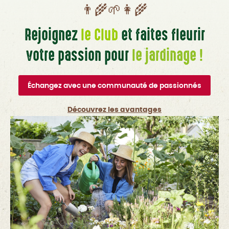
👨‍🌾🌱👩‍🌾
Rejoignez
le Club
et faites fleurir
votre passion pour
le jardinage !
Échangez avec une communauté de passionnés
Découvrez les avantages