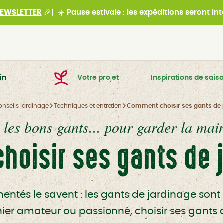
EWSLETTER
🎉|
☀️
Pause estivale : les expéditions seront i
in
Votre projet
Inspirations de sais
onseils jardinage
Techniques et entretien
Comment choisir ses gants de 
 les bons gants... pour garder la main
oisir ses gants de 
entés le savent : les gants de jardinage sont 
inier amateur ou passionné, choisir ses gants 