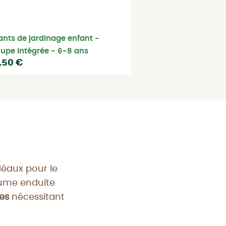
nts de jardinage enfant -
upe intégrée - 6-8 ans
1,50 €
déaux pour le
aume enduite
es
nécessitant