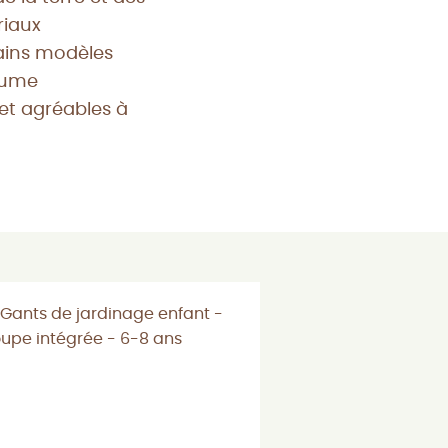
riaux
tains modèles
aume
 et agréables à