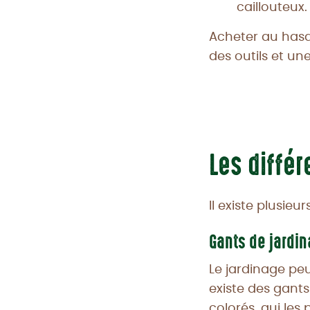
caillouteux.
Acheter au hasa
des outils et une
Les diffé
Il existe plusie
Gants de jardi
Le jardinage peu
existe des gants
colorés, qui les