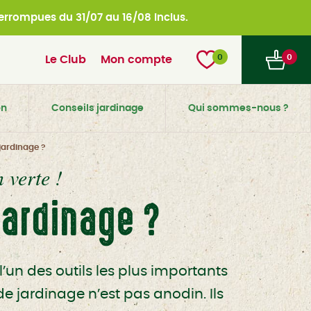
nterrompues du
31/07 au 16/08 inclus.
0
0
Le Club
Mon compte
on
Conseils jardinage
Qui sommes-nous ?
jardinage ?
 verte !
jardinage ?
l’un des outils les plus importants
de jardinage n’est pas anodin. Ils