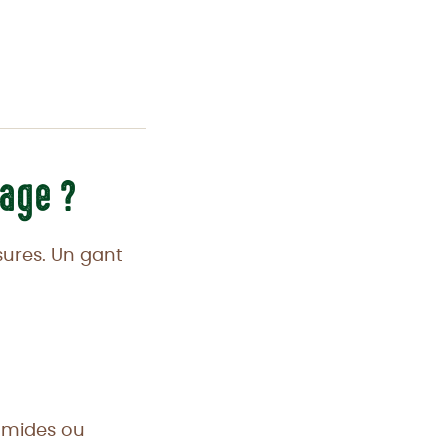
nage ?
sures. Un gant
humides ou