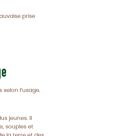
uvaise prise
ge
s selon l’usage.
us jeunes. Il
e, souples et
e la terre et des