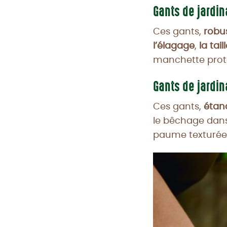
Gants de jardin
Ces gants,
robu
l’élagage
,
la tail
manchette protè
Gants de jardi
Ces gants,
étan
le bêchage dans
paume texturée p