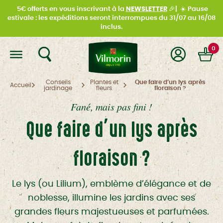
5€ offerts en vous inscrivant à la
NEWSLETTER
🎉|
☀️
Pause
estivale : les expéditions seront interrompues du
31/07 au 16/08
inclus.
0
Conseils
Plantes et
Que faire d’un lys après
Accueil
jardinage
fleurs
floraison ?
Fané, mais pas fini !
Que faire d’un lys après
floraison ?
Le lys (ou Lilium), emblème d’élégance et de
noblesse, illumine les jardins avec ses
grandes fleurs majestueuses et parfumées.