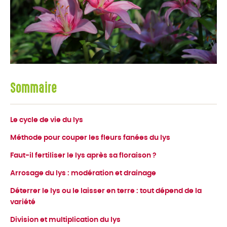
Sommaire
Le cycle de vie du lys
Méthode pour couper les fleurs fanées du lys
Faut-il fertiliser le lys après sa floraison ?
Arrosage du lys : modération et drainage
Déterrer le lys ou le laisser en terre : tout dépend de la
variété
Division et multiplication du lys