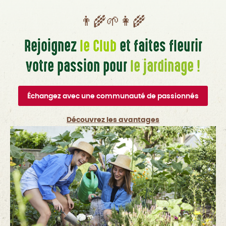
👨‍🌾🌱👩‍🌾
Rejoignez
le Club
et faites fleurir
votre passion pour
le jardinage !
Échangez avec une communauté de passionnés
Découvrez les avantages