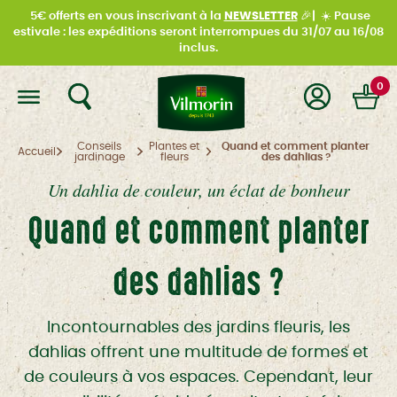
5€ offerts en vous inscrivant à la
NEWSLETTER
🎉|
☀️
Pause
estivale : les expéditions seront interrompues du
31/07 au 16/08
inclus.
0
Conseils
Plantes et
Quand et comment planter
Accueil
jardinage
fleurs
des dahlias ?
Un dahlia de couleur, un éclat de bonheur
Quand et comment planter
des dahlias ?
Incontournables des jardins fleuris, les
dahlias offrent une multitude de formes et
de couleurs à vos espaces. Cependant, leur