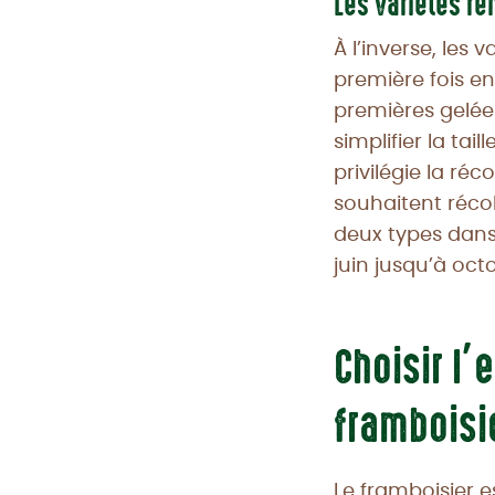
Les variétés r
À l’inverse, les
première fois e
premières gelées.
simplifier la tail
privilégie la ré
souhaitent réco
deux types dans
juin jusqu’à oct
Choisir l
framboisi
Le framboisier e