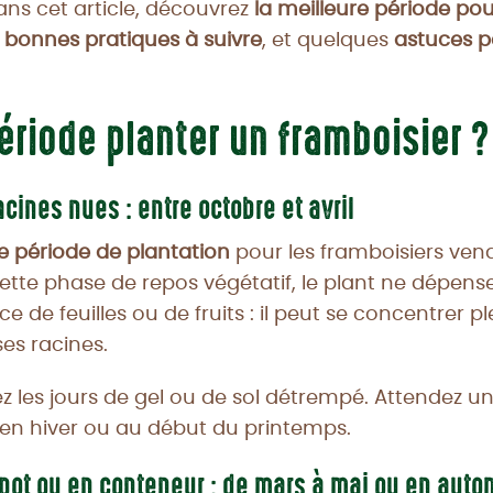
ans cet article, découvrez
la meilleure période pou
s
bonnes pratiques à suivre
, et quelques
astuces p
ériode planter un framboisier ?
acines nues : entre octobre et avril
e période de plantation
pour les framboisiers ven
ette phase de repos végétatif, le plant ne dépens
ce de feuilles ou de fruits : il peut se concentrer 
 ses racines.
ez les jours de gel ou de sol détrempé. Attendez u
en hiver ou au début du printemps.
 pot ou en conteneur : de mars à mai ou en aut