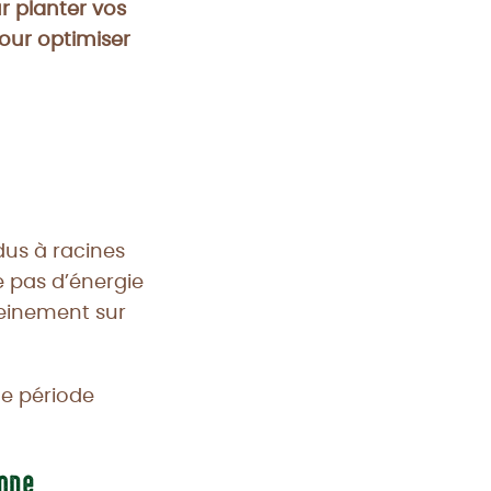
r planter vos
our optimiser
dus à racines
e pas d’énergie
pleinement sur
ne période
omne