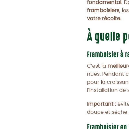
fondamental
. D
framboisiers
, le
votre récolte
.
À quelle p
Framboisier à r
C’est la
meilleur
nues. Pendant c
pour la croissan
l’installation de
Important :
évit
douce et sèche 
Framboisier en