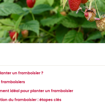
lanter un framboisier ?
 framboisiers
ment idéal pour planter un framboisier
tion du framboisier : étapes clés