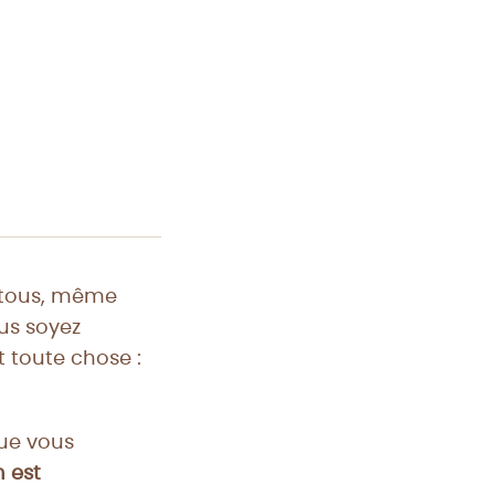
à tous, même
us soyez
t toute chose :
que vous
 est