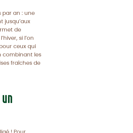
s par an : une
t jusqu’aux
permet de
’hiver, si l’on
 pour ceux qui
En combinant les
ses fraîches de
 un
igé ! Pour