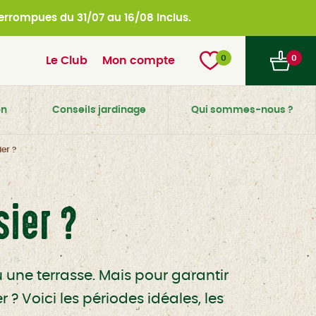
nterrompues du
31/07 au 16/08 inclus.
0
0
Le Club
Mon compte
on
Conseils jardinage
Qui sommes-nous ?
er ?
ier ?
u une terrasse. Mais pour garantir
? Voici les périodes idéales, les