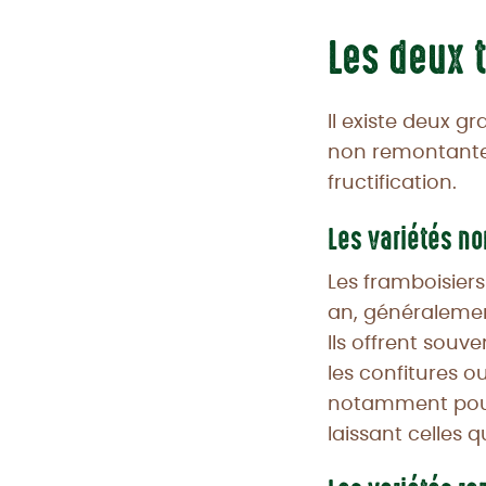
Les deux 
Il existe deux g
non remontantes
fructification.
Les variétés n
Les framboisiers
an, généralement
Ils offrent souv
les confitures o
notamment pour l
laissant celles q