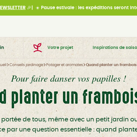
EWSLETTER
🎉|
☀️
Pause estivale : les expéditions seront i
in
Votre projet
Inspirations de sais
ueil
Conseils jardinage
Potager et aromates
Quand planter un framboisi
Pour faire danser vos papilles !
d planter un frambois
a portée de tous, même avec un petit jardin o
 par une question essentielle : quand planter 