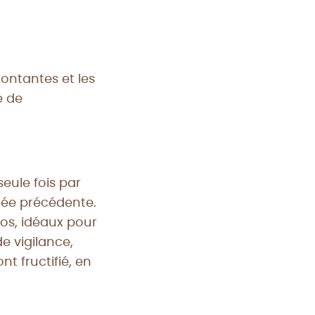
montantes et les
e de
eule fois par
nnée précédente.
ros, idéaux pour
e vigilance,
t fructifié, en