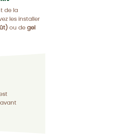
t de la
z les installer
ût)
ou de
gel
est
 avant