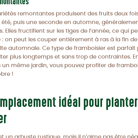
emontantes
 variétés remontantes produisent des fruits deux foi
n été, puis une seconde en automne, généralemen
 Elles fructifient sur les tiges de l’année, ce qui 
le : on peut les couper entièrement à ras à la fin de l
colte automnale. Ce type de framboisier est parfait
lter plus longtemps et sans trop de contraintes. 
 un même jardin, vous pouvez profiter de framboi
obre !
’emplacement idéal pour planter
er
st un arbuste rustique, mais il n’aime pas être négl