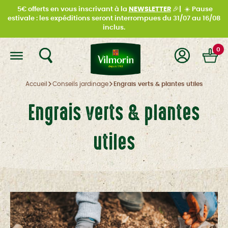
5€ offerts en vous inscrivant à la
NEWSLETTER
🎉|
☀️
Pause
estivale : les expéditions seront interrompues du
31/07 au 16/08
inclus.
0
Accueil
Conseils jardinage
Engrais verts & plantes utiles
Engrais verts & plantes
utiles