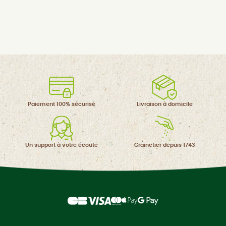
Paiement 100%
sécurisé
Livraison à
domicile
Un support à
votre écoute
Grainetier
depuis 1743