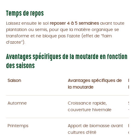
Temps de repos
Laissez ensuite le sol
reposer 4 à 5 semaines
avant toute
plantation ou semis, pour que la matière organique se
transforme et ne bloque pas l’azote (effet de “faim
d’azote”).
Avantages spécifiques de la moutarde en fonction
des saisons
Saison
Avantages spécifiques de
Inc
la moutarde
Pré
Automne
Croissance rapide,
Sen
couverture hivernale
-10
Printemps
Apport de biomasse avant
Ri
cultures d’été
ave