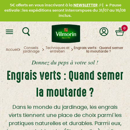
5€ offerts en vous inscrivant à la
NEWSLETTER
🎉|
☀️
Pause
estivale : les expéditions seront interrompues du
31/07 au 16/08
inclus.
0
Conseils
Techniques et
Engrais verts : Quand semer
Accueil
jardinage
entretien
la moutarde ?
Donnez du peps à votre sol !
Engrais verts : Quand semer
la moutarde ?
Dans le monde du jardinage, les engrais
verts tiennent une place de choix parmi les
pratiques naturelles et durables. Parmi eux,