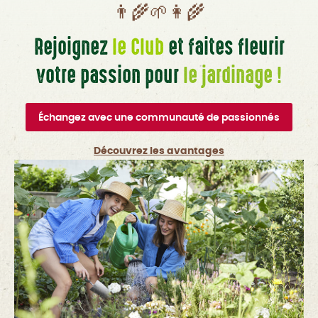
👨‍🌾🌱👩‍🌾
Rejoignez
le Club
et faites fleurir
votre passion pour
le jardinage !
Échangez avec une communauté de passionnés
Découvrez les avantages