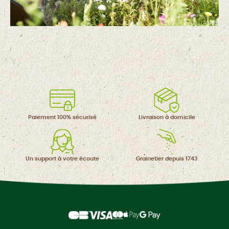
Paiement 100%
sécurisé
Livraison à
domicile
Un support à
votre écoute
Grainetier
depuis 1743