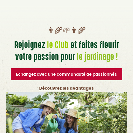
👨‍🌾🌱👩‍🌾
Rejoignez
le Club
et faites fleurir
votre passion pour
le jardinage !
Échangez avec une communauté de passionnés
Découvrez les avantages