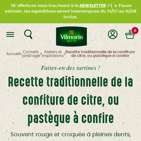
5€ offerts en vous inscrivant à la
NEWSLETTER
🎉|
☀️
Pause
estivale : les expéditions seront interrompues du
31/07 au 16/08
inclus.
0
Conseils
Ateliers et
Recette traditionnelle de la confiture
Accueil
jardinage
inspirations
de citre, ou pastèque à confire
Faites-en des tartines !
Recette traditionnelle de la
confiture de citre, ou
pastèque à confire
Souvent rouge et croquée à pleines dents,