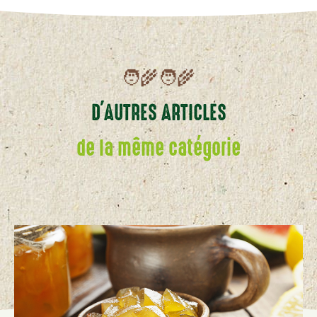
🧑‍🌾🧑‍🌾
D'AUTRES ARTICLES
de la même catégorie