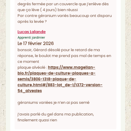
degrés fermée par un couvercle que j’enlève dès
que ça lève ( 4 jours) bien réussi
Par contre géranium variés beaucoup ont disparu
après la levée ?
Lucas Lalande
Apprenti jardinier
Le 17 février 2026
bonsoir, Gérard désolé pour le retard de ma
réponse, le boulot me prend pas mal de temps en
ce moment
plaque alvéolé :
https://www.magellan-
bio.fr/plaques-de-culture-plaques-a-
semis/3806-1318-plaque-de-
culture.html#/883-lot_de-1/1372-version-
54_alveoles
géraniums variées je n’en ai pas semé
j’avais parlé du gel dans ma publication,
finalement quasi rien