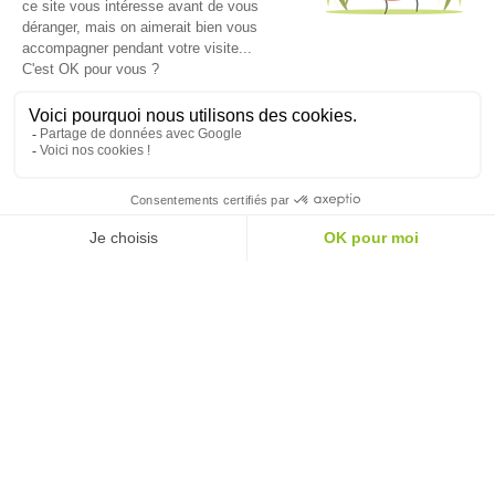
Une question sur nos produits ?
Une remarque sur votre
commande ?
Pour consulter les réponses aux questions les plus fréquentes, visitez
notre FAQ
.
Le service consommateurs Vilmorin est aussi à votre écoute !
Cliquez
ici
pour nous contacter.
On se retrouve sur les
réseaux sociaux
?
Liens utiles
Plan du site
Politique de données personnelles
Mentions légales et CGU
Groupe Limagrain
Site Vilmorin Mikado
Ce site est hébergé dans un green data center en France
Création acti